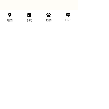
＼ 予約制のお店です ／
地図
予約
動物
LINE
来店予約する
当日予約はお電話で
049-257-4921
川越市の予約制ふれあい動物園
Bamboo Palm
バンブーパーム 予約制
〒350-1171 埼玉県川越市池辺478-2
電話番号