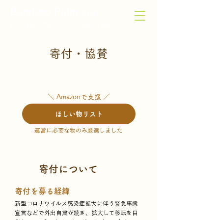
Bamboo Palm
予約制
11〜17時｜定休：水・木（祝日は営業）
寄付・協賛
＼ Amazonで支援 ／
ほしい物リスト
運営に必要な物のみ厳選しました
寄付について
寄付を募る経緯
新型コロナウイルス感染症拡大に伴う緊急事態
宣言などで外出自粛が続き、拡大して移転を目