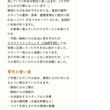
指していた2号店は閉店に追い込まれ、1千万円
以上の大打撃となっています…。
動物たちの生活を守るためには、施設の維持・
スタッフの雇用・食事・健康管理など絶対に削
れないコスト が日々かかってくるため、金銭的
に余裕がありません。
・お客様に喜んでいただけるサービスを続ける
ため
・可愛い動物たちの生活と家を守るため
クラウドファンディング（
CAMPFIRE）
では、
皆様に応援していただき本当に助かりました。
スタッフ一同心から感謝しております。
まだ平常に戻ったといえない状況のため、いつ
でも寄付していただける窓口を設置しました。
寄付の使い道
ご支援いただいたお金は、動物たちのためにな
るように使わせていただきます。
・動物たちのご飯代
・動物たちの病院代
・お世話をするスタッフの人件費
・お店の維持費（水道光熱費など）
・コストを抑えるための環境の整備